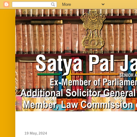
Home
Biography
In News
Vide
19 May, 2024