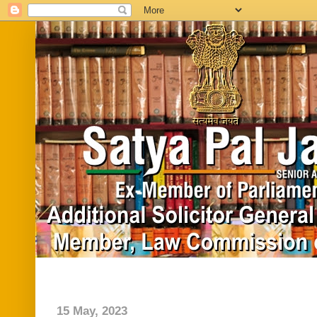
Home
Biography
In News
Vide
15 May, 2023