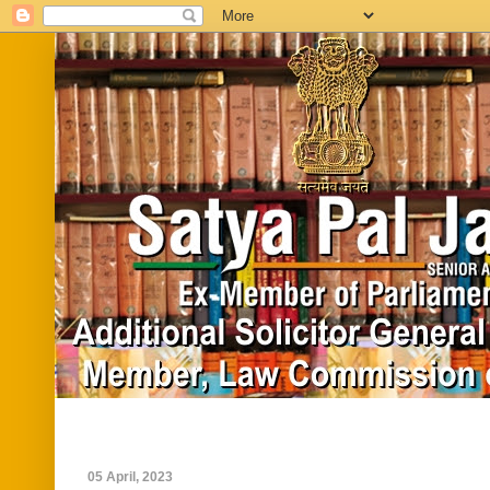
Home
Biography
In News
Vide
05 April, 2023