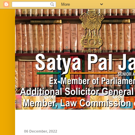
Home
Biography
In News
Vide
06 December, 2022