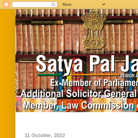
Home
Biography
In News
Vide
11 October, 2022