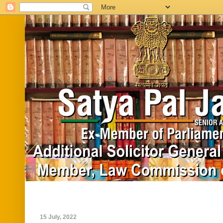
Home
Biography
In News
Vide
15 July, 2022