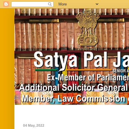
Home
Biography
In News
Vide
04 May, 2022