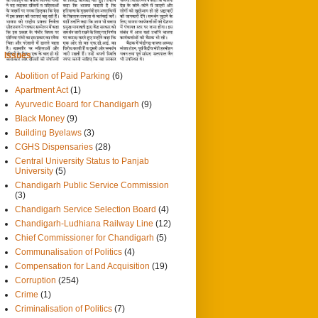
0
11/10/2012
पंजाब केसरी, चंडीगढ़
Issues
Abolition of Paid Parking
(6)
Apartment Act
(1)
Ayurvedic Board for Chandigarh
(9)
Black Money
(9)
Building Byelaws
(3)
CGHS Dispensaries
(28)
Central University Status to Panjab
University
(5)
Chandigarh Public Service Commission
(3)
Chandigarh Service Selection Board
(4)
Chandigarh-Ludhiana Railway Line
(12)
Chief Commissioner for Chandigarh
(5)
Communalisation of Politics
(4)
Compensation for Land Acquisition
(19)
Corruption
(254)
Crime
(1)
Criminalisation of Politics
(7)