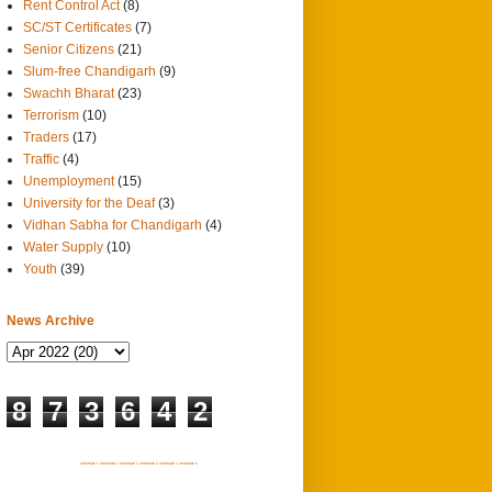
Rent Control Act
(8)
SC/ST Certificates
(7)
Senior Citizens
(21)
Slum-free Chandigarh
(9)
Swachh Bharat
(23)
Terrorism
(10)
Traders
(17)
Traffic
(4)
Unemployment
(15)
University for the Deaf
(3)
Vidhan Sabha for Chandigarh
(4)
Water Supply
(10)
Youth
(39)
News Archive
8
7
3
6
4
2
SITEMAP 1
SITEMAP 2
SITEMAP 3
SITEMAP 4
SITEMAP 5
SITEMAP 6