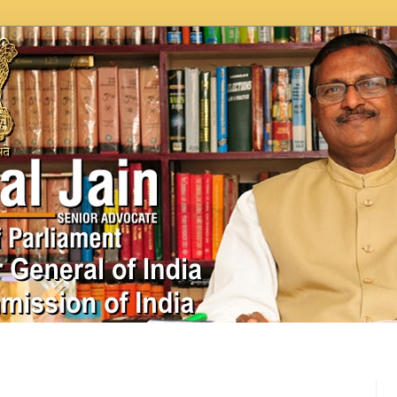
In News
Videos
Work as MP
MPLADS
City Beauti