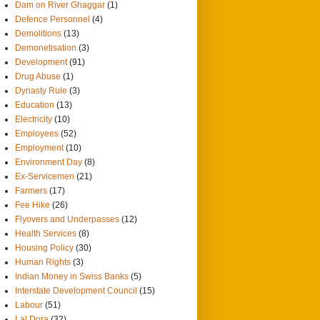
Dam on River Ghaggar
(1)
Defence Personnel
(4)
Demolitions
(13)
Demonetisation
(3)
Development
(91)
Drug Abuse
(1)
Dynasty Rule
(3)
Education
(13)
Electricity
(10)
Employees
(52)
Employment
(10)
Environment Day
(8)
Ex-Servicemen
(21)
Farmers
(17)
Fee Hike
(26)
Flyovers and Underpasses
(12)
Health Services
(8)
Housing Policy
(30)
Human Rights
(3)
Indian Money in Swiss Banks
(5)
Interstate Development Council
(15)
Labour
(51)
Lal Dora
(32)