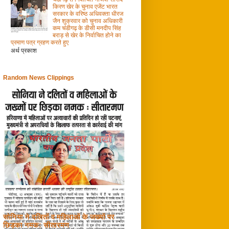
किरण खेर के चुनाव एजेंट भारत
सरकार के वरिष्ठ अधिवक्ता धीरज
जैन शुक्रवार को चुनाव अधिकारी
कम चंडीगढ़ के डीसी मनदीप सिंह
बराड़ से खेर के निर्वाचित होने का
प्रमाण पत्र ग्रहण करते हुए
अर्थ प्रकाश
Random News Clippings
सोनिया ने दलितों व महिलाओं के जख्मों पर
छिड़का नमक: सीतारमण