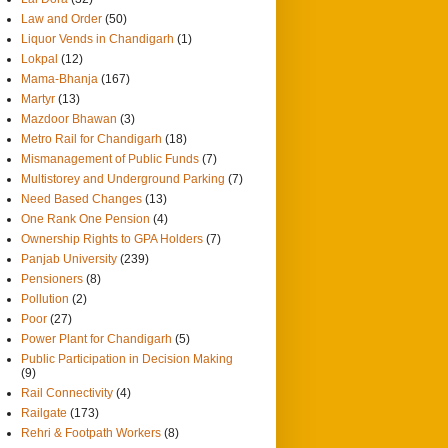
Law and Order
(50)
Liquor Vends in Chandigarh
(1)
Lokpal
(12)
Mama-Bhanja
(167)
Martyr
(13)
Mazdoor Bhawan
(3)
Metro Rail for Chandigarh
(18)
Mismanagement of Public Funds
(7)
Multistorey and Underground Parking
(7)
Need Based Changes
(13)
One Rank One Pension
(4)
Ownership Rights to GPA Holders
(7)
Panjab University
(239)
Pensioners
(8)
Pollution
(2)
Poor
(27)
Power Plant for Chandigarh
(5)
Public Participation in Decision Making
(9)
Rail Connectivity
(4)
Railgate
(173)
Rehri & Footpath Workers
(8)