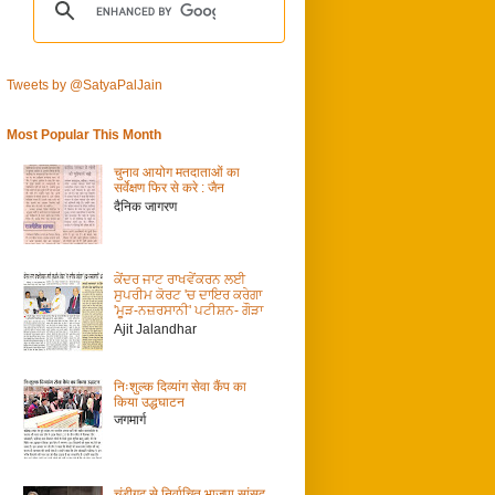
Tweets by @SatyaPalJain
Most Popular This Month
चुनाव आयोग मतदाताओं का
सर्वेक्षण फिर से करे : जैन
दैनिक जागरण
ਕੇਂਦਰ ਜਾਟ ਰਾਖਵੇਂਕਰਨ ਲਈ
ਸੁਪਰੀਮ ਕੋਰਟ 'ਚ ਦਾਇਰ ਕਰੇਗਾ
'ਮੂੜ-ਨਜ਼ਰਸਾਨੀ' ਪਟੀਸ਼ਨ- ਗੌੜਾ
Ajit Jalandhar
निःशुल्क दिव्यांग सेवा कैंप का
किया उद्धघाटन
जगमार्ग
चंडीगढ़ से निर्वाचित भाजपा सांसद