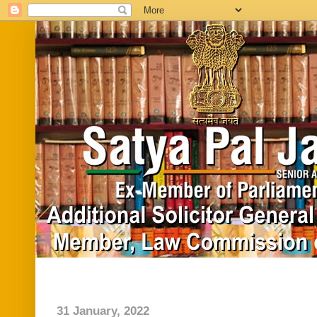
Home
Biography
In News
Vide
31 January, 2022