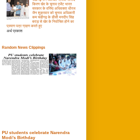
किरण खेर के चुनाव एजेंट भारत
सरकार के वरिष्ठ अधिवक्ता धीरज
जैन शुक्रवार को चुनाव अधिकारी
कम चंडीगढ़ के डीसी मनदीप सिंह
बराड़ से खेर के निर्वाचित होने का
प्रमाण पत्र ग्रहण करते हुए
अर्थ प्रकाश
Random News Clippings
PU students celebrate Narendra
Modi's Birthday