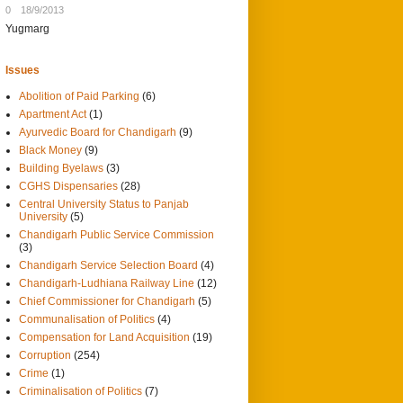
0
18/9/2013
Yugmarg
Issues
Abolition of Paid Parking
(6)
Apartment Act
(1)
Ayurvedic Board for Chandigarh
(9)
Black Money
(9)
Building Byelaws
(3)
CGHS Dispensaries
(28)
Central University Status to Panjab
University
(5)
Chandigarh Public Service Commission
(3)
Chandigarh Service Selection Board
(4)
Chandigarh-Ludhiana Railway Line
(12)
Chief Commissioner for Chandigarh
(5)
Communalisation of Politics
(4)
Compensation for Land Acquisition
(19)
Corruption
(254)
Crime
(1)
Criminalisation of Politics
(7)