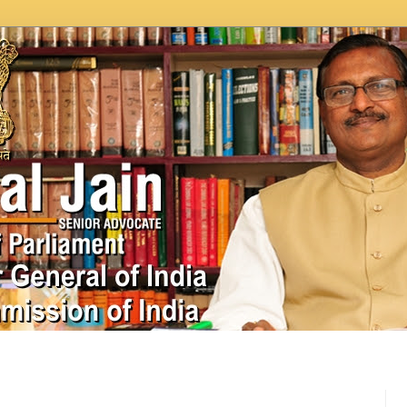
In News
Videos
Work as MP
MPLADS
City Beauti