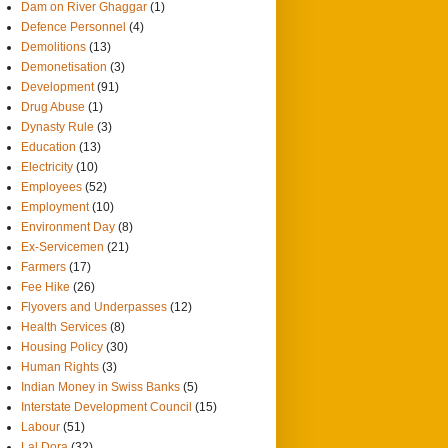
Dam on River Ghaggar
(1)
Defence Personnel
(4)
Demolitions
(13)
Demonetisation
(3)
Development
(91)
Drug Abuse
(1)
Dynasty Rule
(3)
Education
(13)
Electricity
(10)
Employees
(52)
Employment
(10)
Environment Day
(8)
Ex-Servicemen
(21)
Farmers
(17)
Fee Hike
(26)
Flyovers and Underpasses
(12)
Health Services
(8)
Housing Policy
(30)
Human Rights
(3)
Indian Money in Swiss Banks
(5)
Interstate Development Council
(15)
Labour
(51)
Lal Dora
(32)