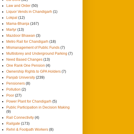
Law and Order
(50)
Liquor Vends in Chandigarh
(1)
Lokpal
(12)
Mama-Bhanja
(167)
Martyr
(13)
Mazdoor Bhawan
(3)
Metro Rail for Chandigarh
(18)
Mismanagement of Public Funds
(7)
Multistorey and Underground Parking
(7)
Need Based Changes
(13)
One Rank One Pension
(4)
Ownership Rights to GPA Holders
(7)
Panjab University
(239)
Pensioners
(8)
Pollution
(2)
Poor
(27)
Power Plant for Chandigarh
(5)
Public Participation in Decision Making
(9)
Rail Connectivity
(4)
Railgate
(173)
Rehri & Footpath Workers
(8)