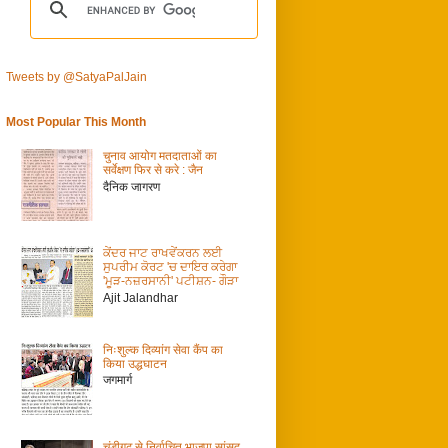
Tweets by @SatyaPalJain
Most Popular This Month
चुनाव आयोग मतदाताओं का
सर्वेक्षण फिर से करे : जैन
दैनिक जागरण
ਕੇਂਦਰ ਜਾਟ ਰਾਖਵੇਂਕਰਨ ਲਈ
ਸੁਪਰੀਮ ਕੋਰਟ 'ਚ ਦਾਇਰ ਕਰੇਗਾ
'ਮੂੜ-ਨਜ਼ਰਸਾਨੀ' ਪਟੀਸ਼ਨ- ਗੌੜਾ
Ajit Jalandhar
निःशुल्क दिव्यांग सेवा कैंप का
किया उद्धघाटन
जगमार्ग
चंडीगढ़ से निर्वाचित भाजपा सांसद