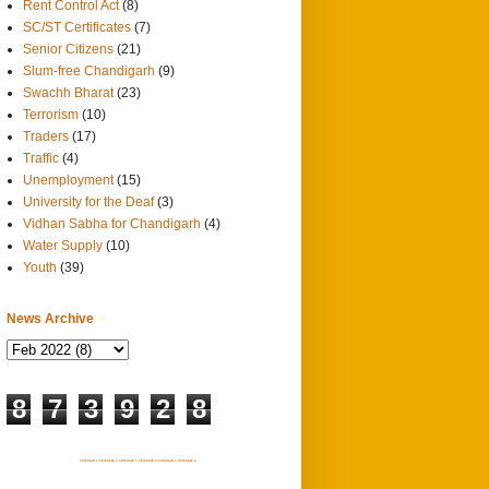
Rent Control Act
(8)
SC/ST Certificates
(7)
Senior Citizens
(21)
Slum-free Chandigarh
(9)
Swachh Bharat
(23)
Terrorism
(10)
Traders
(17)
Traffic
(4)
Unemployment
(15)
University for the Deaf
(3)
Vidhan Sabha for Chandigarh
(4)
Water Supply
(10)
Youth
(39)
News Archive
8
7
3
9
2
8
SITEMAP 1
SITEMAP 2
SITEMAP 3
SITEMAP 4
SITEMAP 5
SITEMAP 6