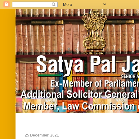
Home
Biography
In News
Vide
25 December, 2021