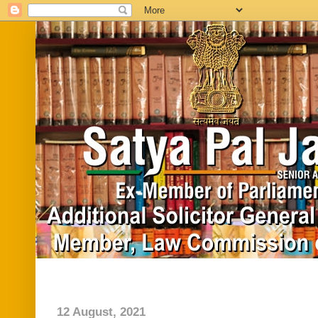
Home
Biography
In News
Vide
12 August, 2021