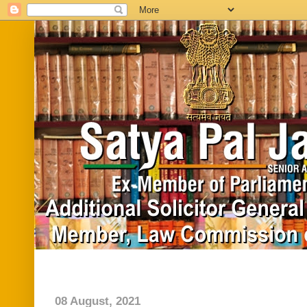
Home
Biography
In News
Vide
08 August, 2021