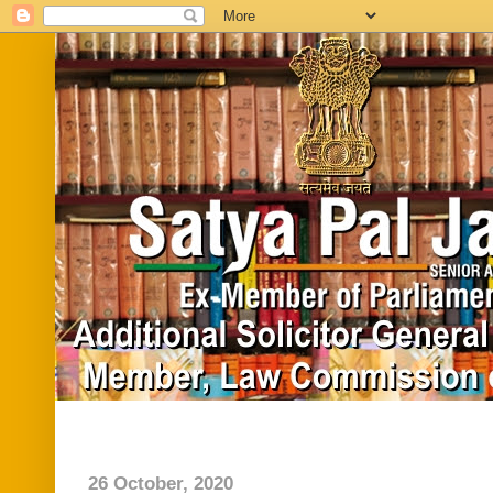
Home
Biography
In News
Vide
26 October, 2020