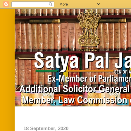
Home
Biography
In News
Vide
18 September, 2020