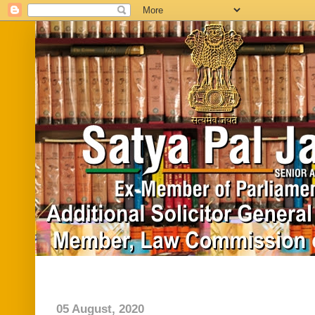
Home
Biography
In News
Vide
05 August, 2020