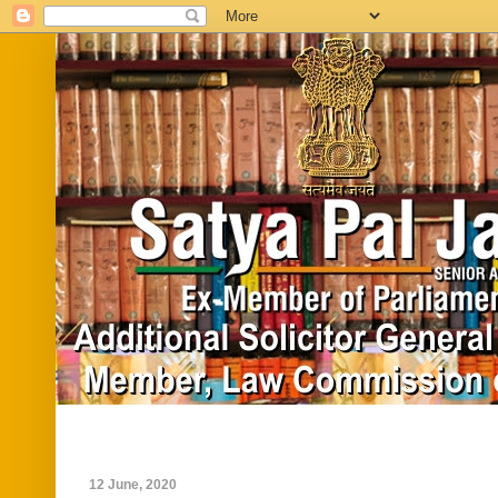
Home
Biography
In News
Vide
12 June, 2020