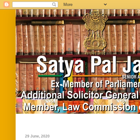
Home
Biography
In News
Vide
29 June, 2020