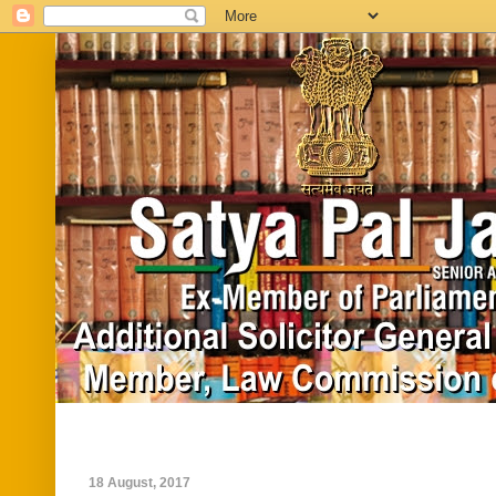
Home
Biography
In News
Vide
18 August, 2017