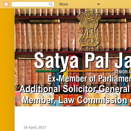
Home
Biography
In News
Vide
16 April, 2017