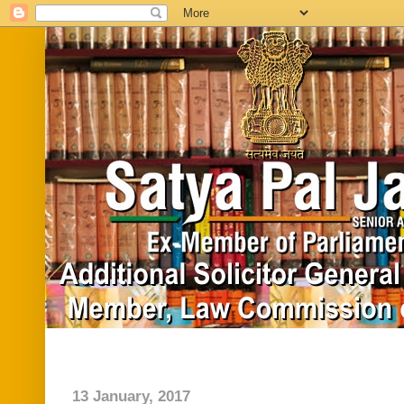
Home
Biography
In News
Vide
13 January, 2017