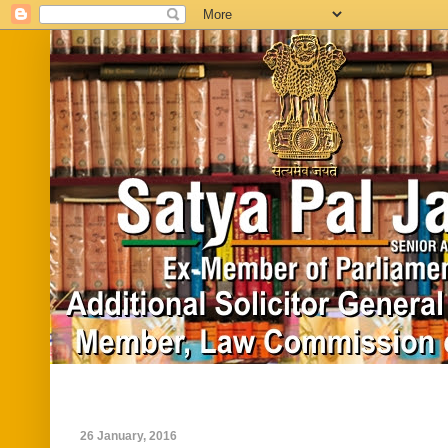
Home
Biography
In News
Vide
26 January, 2016