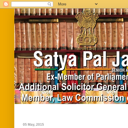
Home
Biography
In News
Vide
05 May, 2015