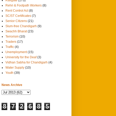
Railgate
(173)
Rehri & Footpath Workers
(8)
Rent Control Act
(8)
SC/ST Certificates
(7)
Senior Citizens
(21)
Slum-free Chandigarh
(9)
Swachh Bharat
(23)
Terrorism
(10)
Traders
(17)
Traffic
(4)
Unemployment
(15)
University for the Deaf
(3)
Vidhan Sabha for Chandigarh
(4)
Water Supply
(10)
Youth
(39)
News Archive
8
7
2
6
8
5