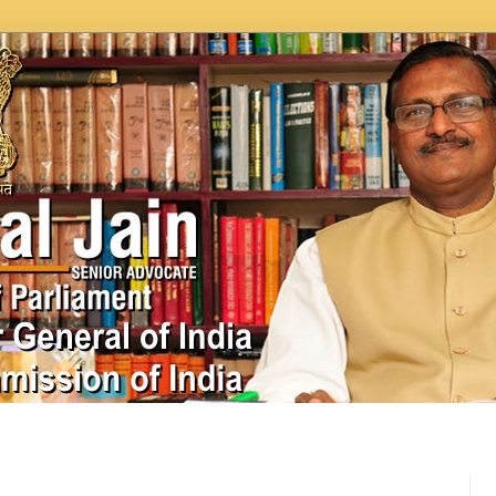
In News
Videos
Work as MP
MPLADS
City Beauti