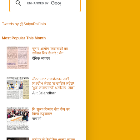
Tweets by @SatyaPalJain
Most Popular This Month
चुनाव आयोग मतदाताओं का
सर्वेक्षण फिर से करे : जैन
दैनिक जागरण
ਕੇਂਦਰ ਜਾਟ ਰਾਖਵੇਂਕਰਨ ਲਈ
ਸੁਪਰੀਮ ਕੋਰਟ 'ਚ ਦਾਇਰ ਕਰੇਗਾ
'ਮੂੜ-ਨਜ਼ਰਸਾਨੀ' ਪਟੀਸ਼ਨ- ਗੌੜਾ
Ajit Jalandhar
निःशुल्क दिव्यांग सेवा कैंप का
किया उद्धघाटन
जगमार्ग
चंडीगढ़ से निर्वाचित भाजपा सांसद