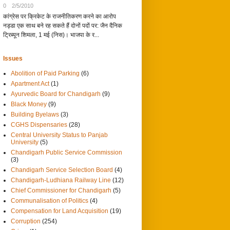
0
2/5/2010
कांग्रेस पर क्रिकेट के राजनीतिकरण करने का आरोप
नड्डा एक साथ बने रह सकते हैं दोनों पदों पर: जैन दैनिक
ट्रिब्यून शिमला, 1 मई (निस)। भाजपा के र...
Issues
Abolition of Paid Parking
(6)
Apartment Act
(1)
Ayurvedic Board for Chandigarh
(9)
Black Money
(9)
Building Byelaws
(3)
CGHS Dispensaries
(28)
Central University Status to Panjab
University
(5)
Chandigarh Public Service Commission
(3)
Chandigarh Service Selection Board
(4)
Chandigarh-Ludhiana Railway Line
(12)
Chief Commissioner for Chandigarh
(5)
Communalisation of Politics
(4)
Compensation for Land Acquisition
(19)
Corruption
(254)