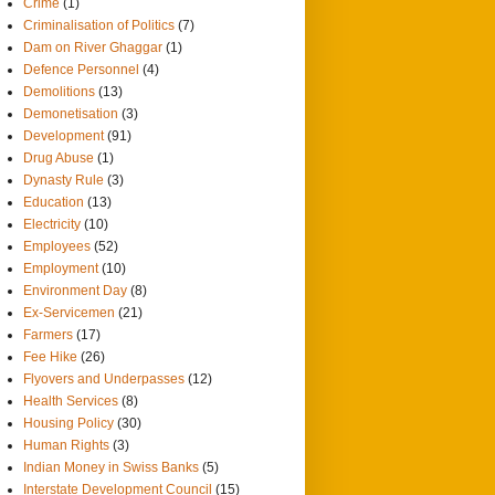
Crime
(1)
Criminalisation of Politics
(7)
Dam on River Ghaggar
(1)
Defence Personnel
(4)
Demolitions
(13)
Demonetisation
(3)
Development
(91)
Drug Abuse
(1)
Dynasty Rule
(3)
Education
(13)
Electricity
(10)
Employees
(52)
Employment
(10)
Environment Day
(8)
Ex-Servicemen
(21)
Farmers
(17)
Fee Hike
(26)
Flyovers and Underpasses
(12)
Health Services
(8)
Housing Policy
(30)
Human Rights
(3)
Indian Money in Swiss Banks
(5)
Interstate Development Council
(15)