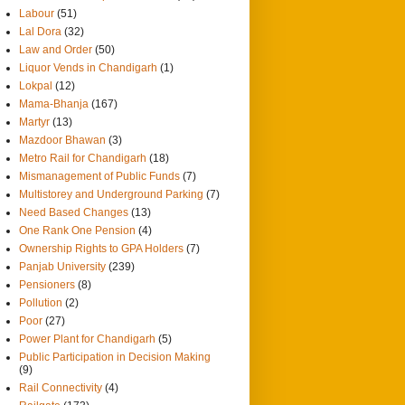
Labour
(51)
Lal Dora
(32)
Law and Order
(50)
Liquor Vends in Chandigarh
(1)
Lokpal
(12)
Mama-Bhanja
(167)
Martyr
(13)
Mazdoor Bhawan
(3)
Metro Rail for Chandigarh
(18)
Mismanagement of Public Funds
(7)
Multistorey and Underground Parking
(7)
Need Based Changes
(13)
One Rank One Pension
(4)
Ownership Rights to GPA Holders
(7)
Panjab University
(239)
Pensioners
(8)
Pollution
(2)
Poor
(27)
Power Plant for Chandigarh
(5)
Public Participation in Decision Making
(9)
Rail Connectivity
(4)