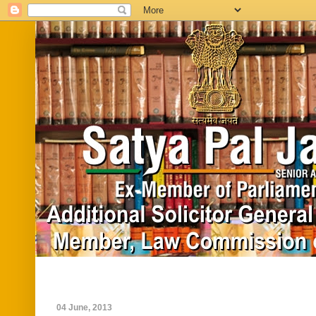
Home
Biography
In News
Vide
04 June, 2013