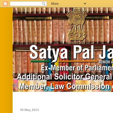
Home
Biography
In News
Vide
05 May, 2013