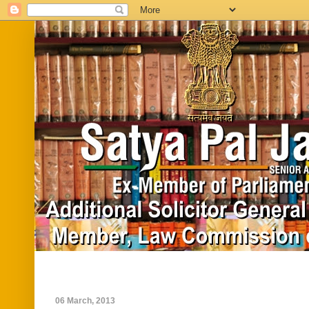
Home
Biography
In News
Vide
06 March, 2013