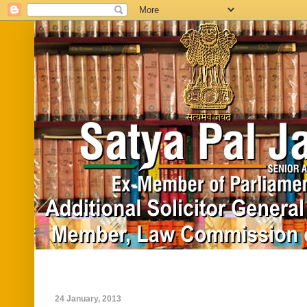
Home
Biography
In News
Vide
24 January, 2013