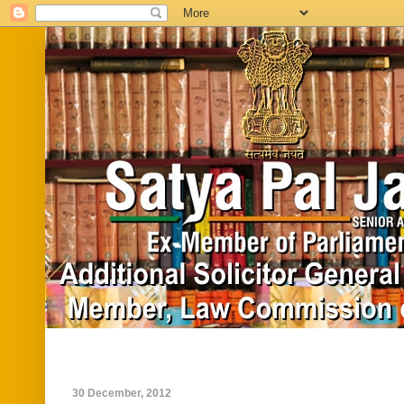
Home
Biography
In News
Vide
30 December, 2012