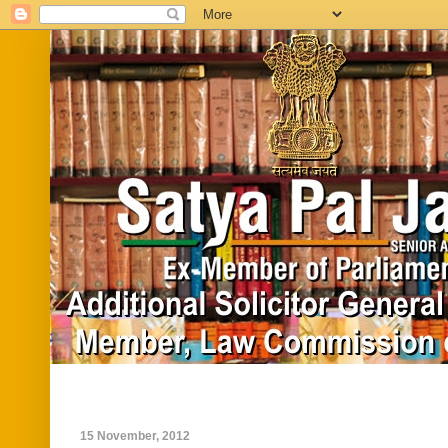
Home
Biography
In News
Vide
15 November, 2012