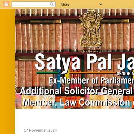
Home
Biography
In News
Vide
17 November, 2024