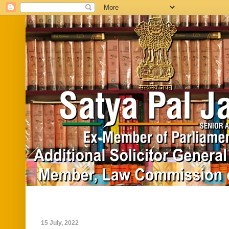
Home
Biography
In News
Vide
15 July, 2022