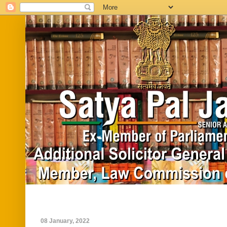
Home
Biography
In News
Vide
08 January, 2022