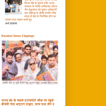
किरण खेर के चुनाव एजेंट भारत
सरकार के वरिष्ठ अधिवक्ता धीरज
जैन शुक्रवार को चुनाव अधिकारी
कम चंडीगढ़ के डीसी मनदीप सिंह
बराड़ से खेर के निर्वाचित होने का
प्रमाण पत्र ग्रहण करते हुए
अर्थ प्रकाश
Random News Clippings
भारत बंद के चलते ट्रांसपोर्ट चौक पर पंहुचे
बीजेपी नेता अनुराग ठाकुर, सत्य पाल जैन व