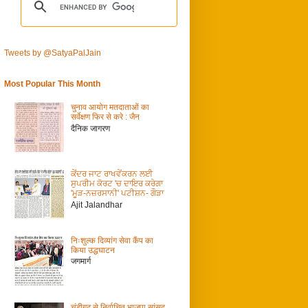
Tweets by @SatyaPalJain
Most Popular This Month
चुनाव आयोग मतदाताओं का
सर्वेक्षण फिर से करे : जैन
दैनिक जागरण
ਕੇਂਦਰ ਜਾਟ ਰਾਖਵੇਂਕਰਨ ਲਈ
ਸੁਪਰੀਮ ਕੋਰਟ 'ਚ ਦਾਇਰ ਕਰੇਗਾ
'ਮੂੜ-ਨਜ਼ਰਸਾਨੀ' ਪਟੀਸ਼ਨ- ਗੌੜਾ
Ajit Jalandhar
निःशुल्क दिव्यांग सेवा कैंप का
किया उद्धघाटन
जगमार्ग
चंडीगढ़ से निर्वाचित भाजपा सांसद