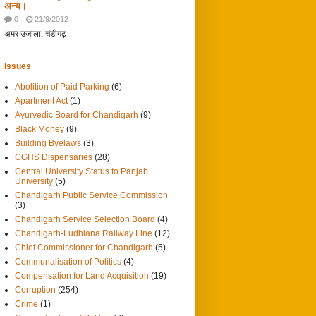
अन्य।
0
21/9/2012
अमर उजाला, चंडीगढ़
Issues
Abolition of Paid Parking
(6)
Apartment Act
(1)
Ayurvedic Board for Chandigarh
(9)
Black Money
(9)
Building Byelaws
(3)
CGHS Dispensaries
(28)
Central University Status to Panjab
University
(5)
Chandigarh Public Service Commission
(3)
Chandigarh Service Selection Board
(4)
Chandigarh-Ludhiana Railway Line
(12)
Chief Commissioner for Chandigarh
(5)
Communalisation of Politics
(4)
Compensation for Land Acquisition
(19)
Corruption
(254)
Crime
(1)