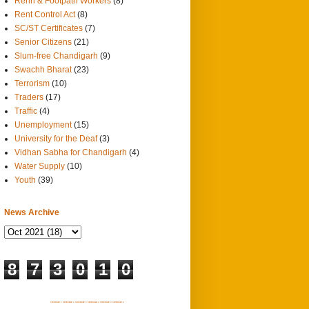
Rehri & Footpath Workers
(8)
Rent Control Act
(8)
SC/ST Certificates
(7)
Senior Citizens
(21)
Slum-free Chandigarh
(9)
Swachh Bharat
(23)
Terrorism
(10)
Traders
(17)
Traffic
(4)
Unemployment
(15)
University for the Deaf
(3)
Vidhan Sabha for Chandigarh
(4)
Water Supply
(10)
Youth
(39)
News Archive
8
7
3
0
1
0
SITEMAP 1
SITEMAP 2
SITEMAP 3
SITEMAP 4
SITEMAP 5
SITEMAP 6