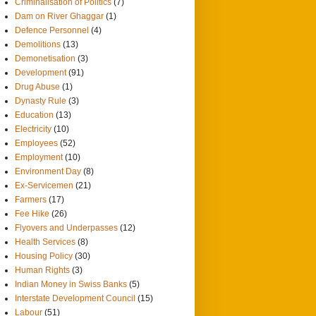
Criminalisation of Politics
(7)
Dam on River Ghaggar
(1)
Defence Personnel
(4)
Demolitions
(13)
Demonetisation
(3)
Development
(91)
Drug Abuse
(1)
Dynasty Rule
(3)
Education
(13)
Electricity
(10)
Employees
(52)
Employment
(10)
Environment Day
(8)
Ex-Servicemen
(21)
Farmers
(17)
Fee Hike
(26)
Flyovers and Underpasses
(12)
Health Services
(8)
Housing Policy
(30)
Human Rights
(3)
Indian Money in Swiss Banks
(5)
Interstate Development Council
(15)
Labour
(51)