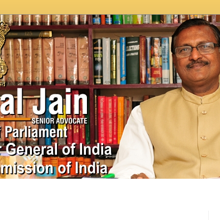
In News
Videos
Work as MP
MPLADS
City Beauti