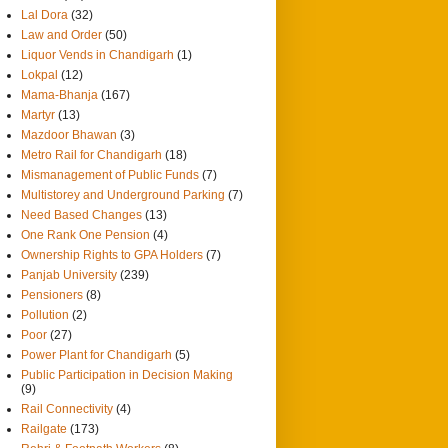
Lal Dora
(32)
Law and Order
(50)
Liquor Vends in Chandigarh
(1)
Lokpal
(12)
Mama-Bhanja
(167)
Martyr
(13)
Mazdoor Bhawan
(3)
Metro Rail for Chandigarh
(18)
Mismanagement of Public Funds
(7)
Multistorey and Underground Parking
(7)
Need Based Changes
(13)
One Rank One Pension
(4)
Ownership Rights to GPA Holders
(7)
Panjab University
(239)
Pensioners
(8)
Pollution
(2)
Poor
(27)
Power Plant for Chandigarh
(5)
Public Participation in Decision Making
(9)
Rail Connectivity
(4)
Railgate
(173)