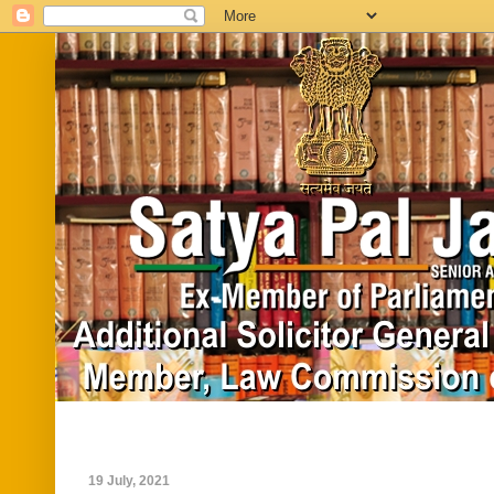
Home
Biography
In News
Vide
19 July, 2021