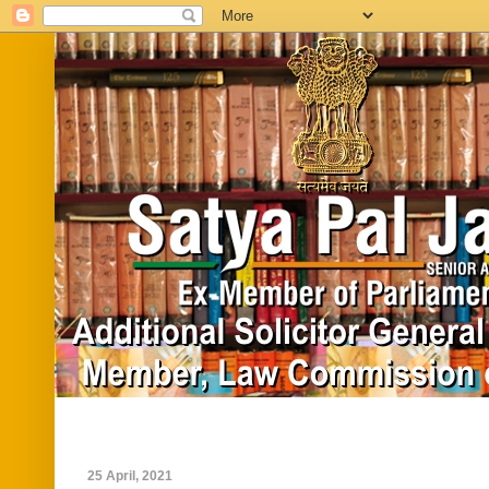
Home
Biography
In News
Vide
25 April, 2021