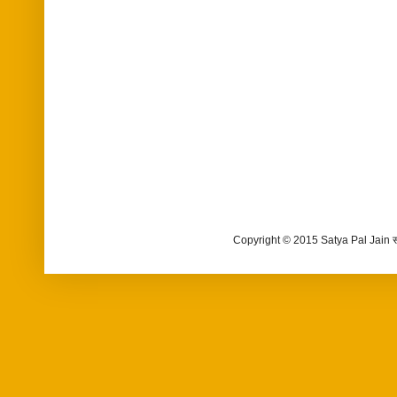
Copyright © 2015 Satya Pal Jain 