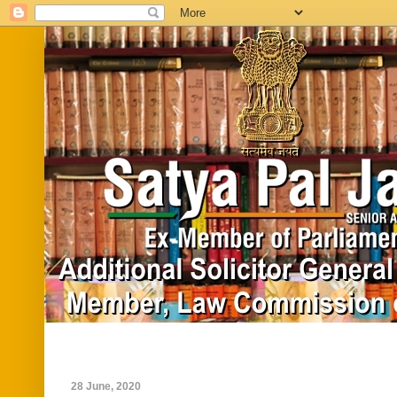
Home
Biography
In News
Vide
28 June, 2020