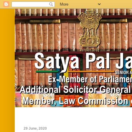
Home
Biography
In News
Vide
29 June, 2020