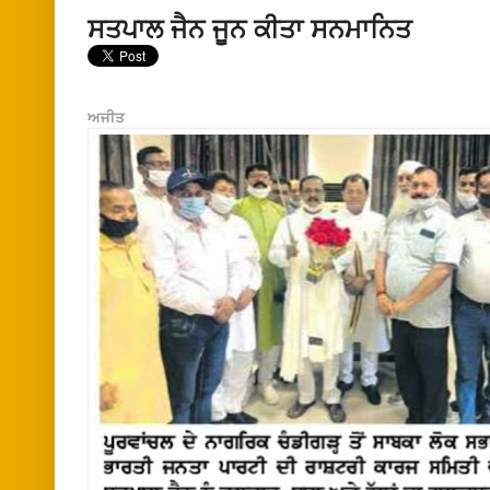
ਸਤਪਾਲ ਜੈਨ ਜੂਨ ਕੀਤਾ ਸਨਮਾਨਿਤ
ਅਜੀਤ