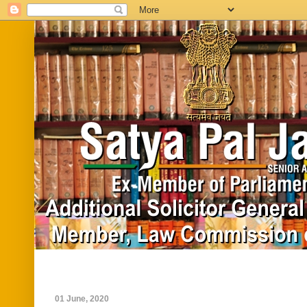
Home
Biography
In News
Vide
01 June, 2020