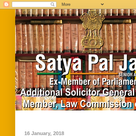
Home
Biography
In News
Vide
16 January, 2018