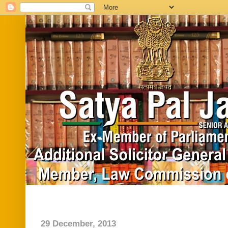
Home
Biography
In News
Vide
29 December, 2013