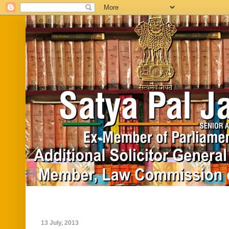
Home
Biography
In News
Vide
13 July, 2013