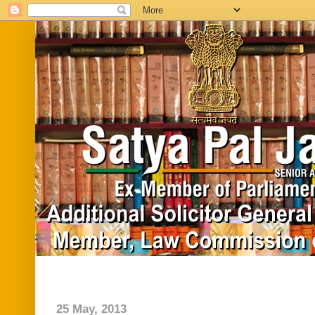
Home
Biography
In News
Vide
25 May, 2013